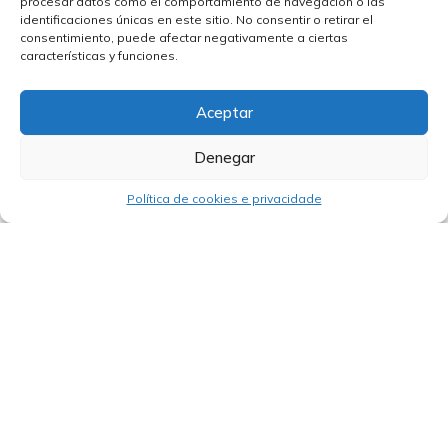
procesar datos como el comportamiento de navegación o las
identificaciones únicas en este sitio. No consentir o retirar el
consentimiento, puede afectar negativamente a ciertas
características y funciones.
Aceptar
Denegar
Política de cookies e privacidade
14/07/2026
Perú fortalecerá o corredor turístico
Arequipa–Colca cun investimento do
Banco Mundial