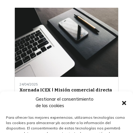
24/04/2025
Xornada ICEX | Misión comercial directa
a 60ª Reunión Anual e Seminario de
Gestionar el consentimiento
Oportunidades de Negocio do Banco
de las cookies
Africano de Desenvolvemento (BAfD)
2025
Para ofrecer las mejores experiencias, utilizamos tecnologías como
las cookies para almacenar y/o acceder a la información del
dispositivo. El consentimiento de estas tecnologías nos permitirá