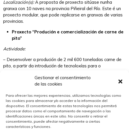
Localización(
s
):
A proposta de proxecto sitúase nunha
granxa con 10 naves na provincia Piñeiral del Río. Este é un
proxecto modular, que pode replicarse en granxas de varias
provincias.
Proxecto “Produción e comercialización de carne de
pito”
Actividade:
– Desenvolver a produción de 2 mil 600 toneladas carne de
pito, a partir da introdución de tecnoloxías para o
mejoramiento da infraestrutura produtiva vinculada á
Gestionar el consentimiento
produción de carne de pito e procesados a través dos
de las cookies
encadenamientos produtivos con instalacións avícolas
existentes.
Para ofrecer las mejores experiencias, utilizamos tecnologías como
las cookies para almacenar y/o acceder a la información del
– Reactivar a produción nacional de carne de pito no país
dispositivo. El consentimiento de estas tecnologías nos permitirá
para a substitución paulatina das súas importacións.
procesar datos como el comportamiento de navegación o las
identificaciones únicas en este sitio. No consentir o retirar el
– Garantir a subministración estable para a alimentación
consentimiento, puede afectar negativamente a ciertas
animal
características y funciones.