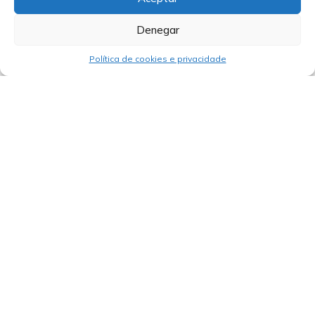
Denegar
Política de cookies e privacidade
03/02/2025
Taller formativo en licitacións
multilaterais. Preparación da oferta
económica – Aspectos a ter en conta.