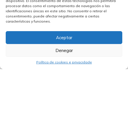
dispositivo. El consentimiento de estas tecnologías nos permitirá
procesar datos como el comportamiento de navegación o las
identificaciones únicas en este sitio. No consentir o retirar el
consentimiento, puede afectar negativamente a ciertas
características y funciones.
Aceptar
Denegar
Política de cookies e privacidade
26/09/2024
GovTech Day 2024: BID Lab impulsa a
transformación dixital en América
Latina