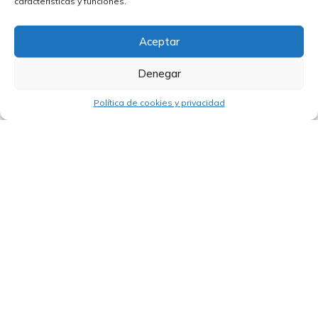
características y funciones.
Aceptar
Denegar
Política de cookies y privacidad
03/10/2025
Claves del Curso Formativo: “Contract
Management: Gestión Contractual en
Proyectos Internacionales”