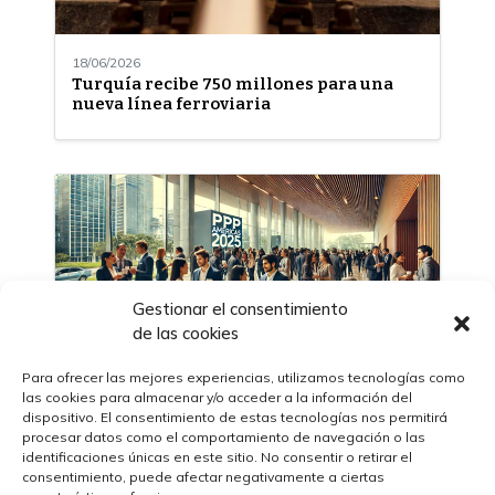
18/06/2026
Turquía recibe 750 millones para una
nueva línea ferroviaria
Gestionar el consentimiento
de las cookies
Para ofrecer las mejores experiencias, utilizamos tecnologías como
las cookies para almacenar y/o acceder a la información del
dispositivo. El consentimiento de estas tecnologías nos permitirá
14/03/2025
procesar datos como el comportamiento de navegación o las
Perú alberga el evento de Asociaciones
identificaciones únicas en este sitio. No consentir o retirar el
Público-Privadas más importante en
consentimiento, puede afectar negativamente a ciertas
América Latina y Caribe