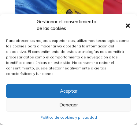
Gestionar el consentimiento
de las cookies
Para ofrecer las mejores experiencias, utilizamos tecnologías como
las cookies para almacenar y/o acceder a la información del
dispositivo. El consentimiento de estas tecnologías nos permitirá
procesar datos como el comportamiento de navegación o las
identificaciones únicas en este sitio. No consentir o retirar el
consentimiento, puede afectar negativamente a ciertas
01/02/2024
características y funciones.
El BERD inyecta 150 millones de euros
para mejorar las carreteras clave de
Moldavia e implementar un sistema de
Aceptar
gestión de activos viales
Denegar
Política de cookies y privacidad