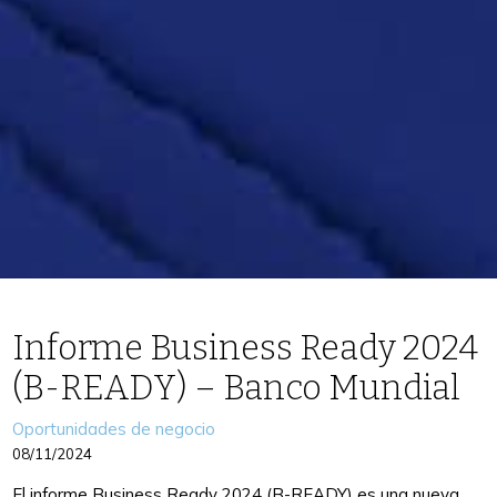
Informe Business Ready 2024
(B-READY) – Banco Mundial
Categories
Oportunidades de negocio
08/11/2024
El informe Business Ready 2024 (B-READY) es una nueva