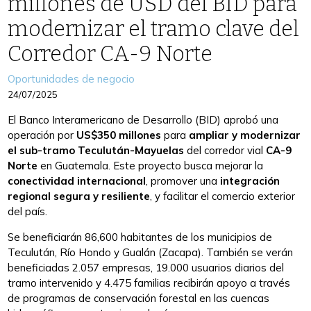
millones de USD del BID para
modernizar el tramo clave del
Corredor CA-9 Norte
Categories
Oportunidades de negocio
24/07/2025
El Banco Interamericano de Desarrollo (BID) aprobó una
operación por
US$350 millones
para
ampliar y modernizar
el sub-tramo Teculután-Mayuelas
del corredor vial
CA-9
Norte
en Guatemala. Este proyecto busca mejorar la
conectividad internacional
, promover una
integración
regional segura y resiliente
, y facilitar el comercio exterior
del país.
Se beneficiarán 86,600 habitantes de los municipios de
Teculután, Río Hondo y Gualán (Zacapa). También se verán
beneficiadas 2.057 empresas, 19.000 usuarios diarios del
tramo intervenido y 4.475 familias recibirán apoyo a través
de programas de conservación forestal en las cuencas