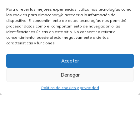
Para ofrecer las mejores experiencias, utilizamos tecnologías como
las cookies para almacenar y/o acceder a la información del
dispositivo. El consentimiento de estas tecnologías nos permitirá
procesar datos como el comportamiento de navegación o las
identificaciones únicas en este sitio. No consentir o retirar el
consentimiento, puede afectar negativamente a ciertas
características y funciones.
Aceptar
Denegar
23/06/2026
Política de cookies y privacidad
Nueva inversión del BERD para impulsar
el Corredor Transcaspiano en Kazajistán