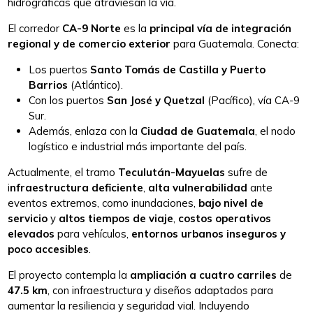
hidrográficas que atraviesan la vía.
El corredor
CA-9 Norte
es la
principal vía de integración
regional y de comercio exterior
para Guatemala. Conecta:
Los puertos
Santo Tomás de Castilla y Puerto
Barrios
(Atlántico).
Con los puertos
San José y Quetzal
(Pacífico), vía CA-9
Sur.
Además, enlaza con la
Ciudad de Guatemala
, el nodo
logístico e industrial más importante del país.
Actualmente, el tramo
Teculután-Mayuelas
sufre de
i
nfraestructura deficiente
,
alta vulnerabilidad
ante
eventos extremos, como inundaciones,
bajo nivel de
servicio
y
altos tiempos de viaje
,
costos operativos
elevados
para vehículos,
entornos urbanos inseguros y
poco accesibles
.
El proyecto contempla la
ampliación a cuatro carriles
de
47.5 km
, con infraestructura y diseños adaptados para
aumentar la resiliencia y seguridad vial. Incluyendo