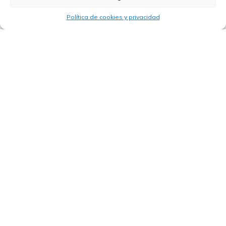
Política de cookies y privacidad
24/03/2026
El BID lanza Procure+: claves de la
reforma
Rúa do Vilar 54
15705 Santiago de Compostela
(España)